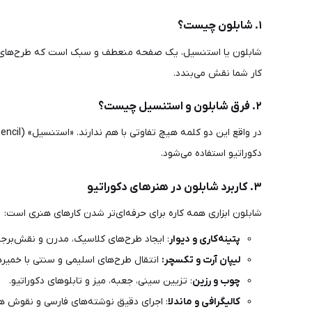
۱. شابلون چیست؟
شابلون یا استنسیل، یک صفحه منعطف و سبک است که طرح‌های زیب
کار شما نقش می‌بندد.
۲. فرق شابلون و استنسیل چیست؟
در واقع این دو کلمه هیچ تفاوتی با هم ندارند. «استنسیل» (Stencil) واژه تخصصی و بین‌المللی این محصول است و
دکوراتیو استفاده می‌شود.
۳. کاربرد شابلون در هنرهای دکوراتیو
شابلون ابزاری همه کاره برای حرفه‌ای‌تر شدن کارهای هنری است:
پتینه‌کاری و دیوار
: ایجاد طرح‌های کلاسیک، مدرن و نقش‌برج
لیپان آرت و تکسچر:
انتقال طرح‌های اسلیمی و سنتی با خمیر
چوب و رزین
: تزیین سینی، جعبه، میز و تابلوهای دکوراتیو.
کالیگرافی و ماندلا
: اجرای دقیق نوشته‌های فارسی و نقوش ه