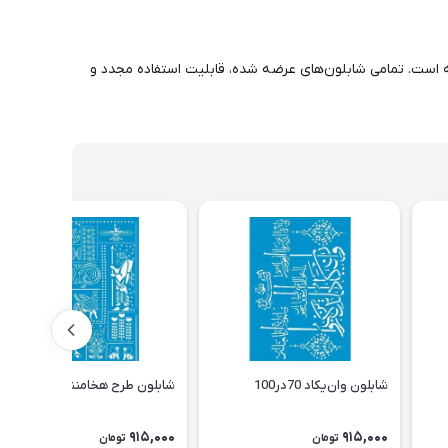
ه است. تمامی شابلون‌های عرضه شده، قابلیت استفاده مجدد و
شابلون وان‌یکاد 70در100
شابلون طرح هخامنشی 70در100
915,000
915,000
تومان
تومان