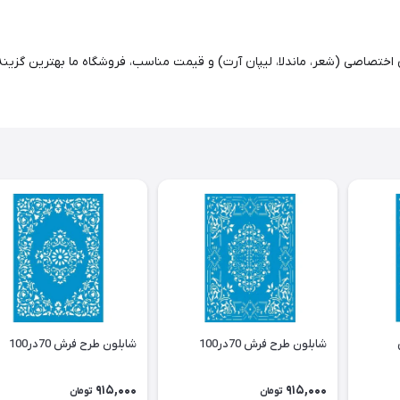
 اختصاصی (شعر، ماندلا، لیپان آرت) و قیمت مناسب، فروشگاه ما بهترین گزین
شابلون طرح فرش 70در100
شابلون طرح فرش 70در100
915,000
915,000
تومان
تومان