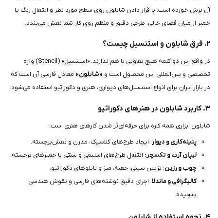
آن برش خورده است. با قرار دادن شابلون روی سطح مورد نظر و انتقال رنگ یا
خمیر از میان فضای خالی، طرحی دقیق و منظم روی کار شما نقش می‌بندد.
۲. فرق شابلون و استنسیل چیست؟
در واقع این دو کلمه هیچ تفاوتی با هم ندارند. «استنسیل» (Stencil) واژه
تخصصی و بین‌المللی این محصول است و
«شابلون»
معادل فارسی آن است که
در بازار ایران برای انواع استنسیل‌های دیواری، هنری و دکوراتیو استفاده می‌شود.
۳. کاربرد شابلون در هنرهای دکوراتیو
شابلون ابزاری همه کاره برای حرفه‌ای‌تر شدن کارهای هنری است:
پتینه‌کاری و دیوار
: ایجاد طرح‌های کلاسیک، مدرن و نقش‌برجسته.
لیپان آرت و تکسچر:
انتقال طرح‌های اسلیمی و سنتی با خمیرهای برجسته.
چوب و رزین
: تزیین سینی، جعبه، میز و تابلوهای دکوراتیو.
کالیگرافی و ماندلا
: اجرای دقیق نوشته‌های فارسی و نقوش هندسی
پیچیده.
۴. نحوه استفاده از شابلون