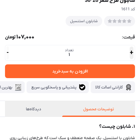
شابلون طرح شعر 20*30
كد 1611
شابلون استنسیل
107,000
قیمت:
تومان
تعداد
-
+
1
افزودن به سبدخرید
گارانتی اصالت کالا
پشتیبانی و پاسخگویی سریع
بهترین ا
توضیحات محصول
دیدگاه‌ها
۱. شابلون چیست؟
شابلون یا استنسیل، یک صفحه منعطف و سبک است که طرح‌های زیبایی روی