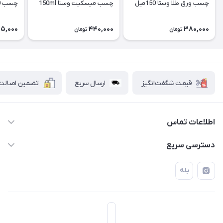
چسب ورق طلا وستا 150میل
چسب میسکیت وستا 150ml
چسب e8000
5,000
440,000
380,000
تومان
تومان
قیمت شگفت‌انگیز
ارسال سریع
تضمین اصالت ک
اطلاعات تماس
۰۲۱۷۷۰۶۰۰۲۸ ـ ۰۹۱۹۰۰۲۸۲۴۷
دسترسی سریع
تهران قاسم آباد خیابان استقلال خیابان کوهستان دوم پلاک ۴۷
حساب کاربری
بله
فروشگاه آبتین