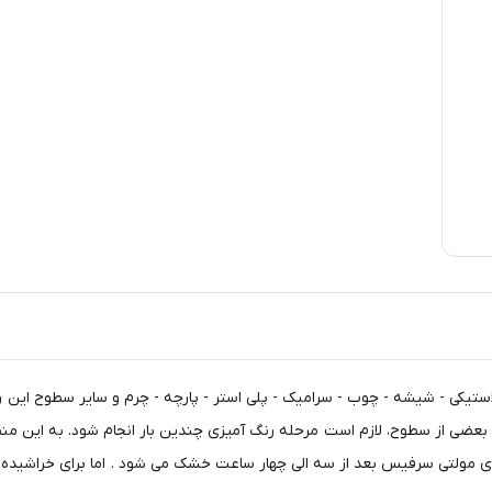
تیکی - شیشه - چوب - سرامیک - پلی استر - پارچه - چرم و سایر سطوح این رن
عضی از سطوح، لازم است مرحله رنگ آمیزی چندین بار انجام شود. به این منظور