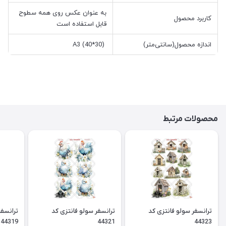
به عنوان عکس روی همه سطوح
کاربرد محصول
قابل استفاده است
اندازه محصول(سانتی‌متر)
A3 (40*30)
محصولات مرتبط
ترانسفر سولو فانتزی کد
ترانسفر سولو فانتزی کد
ترانسفر
44319
44321
44323