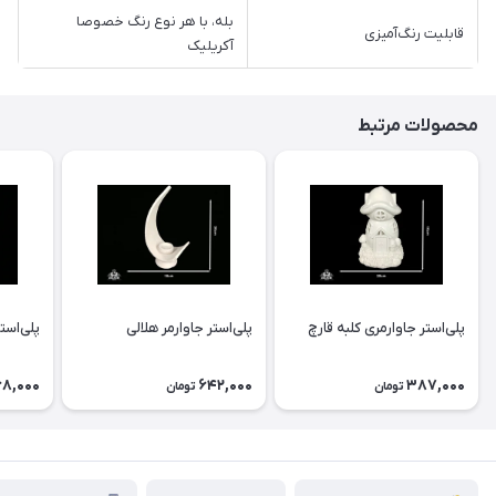
بله، با هر نوع رنگ خصوصا
قابلیت رنگ‌آمیزی
آکریلیک
محصولات مرتبط
پلی‌استر جاوارمری کلبه قارچ
پلی‌استر جاوارمر هلالی
پلی‌است
8,000
642,000
387,000
تومان
تومان