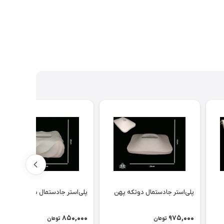
پلی‌استر جادستمال دوتکه پهن
پلی‌استر جادستمال بافتدار تدی
850,000
975,000
تومان
تومان