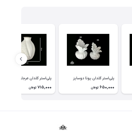
پلی‌استر گلدان يوتا دوسايز
پلی‌استر گلدان مرجان استوانه
715,000
650,000
تومان
تومان