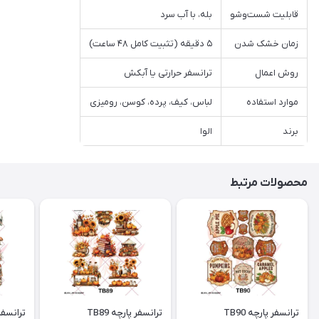
قابلیت شست‌وشو
بله، با آب سرد
زمان خشک شدن
۵ دقیقه (تثبیت کامل ۴۸ ساعت)
روش اعمال
ترانسفر حرارتی یا آبکش
موارد استفاده
لباس، کیف، پرده، کوسن، رومیزی
برند
الوا
محصولات مرتبط
ترانسفر پارچه TB90
ترانسفر پارچه TB89
ترانسفر پ