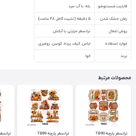
قابلیت شست‌وشو
بله، با آب سرد
زمان خشک شدن
۵ دقیقه (تثبیت کامل ۴۸ ساعت)
روش اعمال
ترانسفر حرارتی یا آبکش
موارد استفاده
لباس، کیف، پرده، کوسن، رومیزی
برند
الوا
محصولات مرتبط
ترانسفر پارچه TB90
ترانسفر پارچه TB89
ترانسفر پ