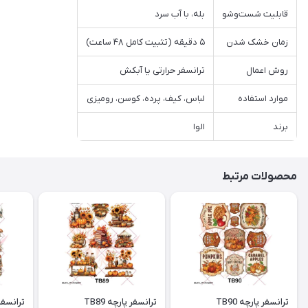
قابلیت شست‌وشو
بله، با آب سرد
زمان خشک شدن
۵ دقیقه (تثبیت کامل ۴۸ ساعت)
روش اعمال
ترانسفر حرارتی یا آبکش
موارد استفاده
لباس، کیف، پرده، کوسن، رومیزی
برند
الوا
محصولات مرتبط
ترانسفر پارچه TB90
ترانسفر پارچه TB89
ترانسفر پ