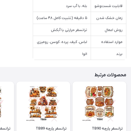
قابلیت شست‌وشو
بله، با آب سرد
زمان خشک شدن
۵ دقیقه (تثبیت کامل ۴۸ ساعت)
روش اعمال
ترانسفر حرارتی یا آبکش
موارد استفاده
لباس، کیف، پرده، کوسن، رومیزی
برند
الوا
محصولات مرتبط
ترانسفر پارچه TB90
ترانسفر پارچه TB89
ترانسفر پ