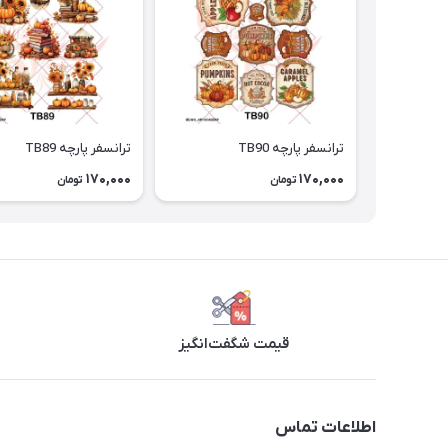
ترانسفر پارچه TB90
ترانسفر پارچه TB89
170,000
170,000
تومان
تومان
قیمت شگفت‌انگیز
اطلاعات تماس