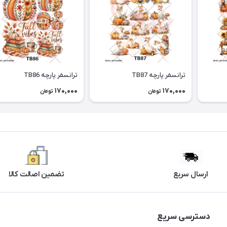
ترانسفر پارچه TB87
ترانسفر پارچه TB86
170,000
170,000
تومان
تومان
ارسال سریع
تضمین اصالت کالا
دسترسی سریع