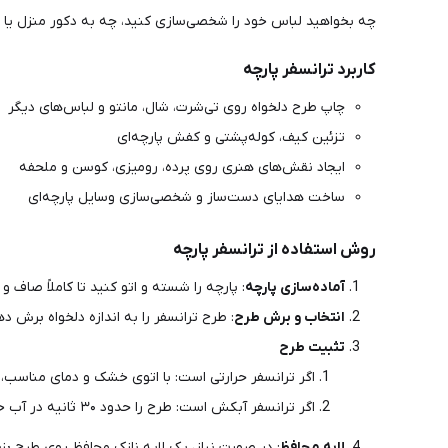
چه بخواهید لباس خود را شخصی‌سازی کنید، چه به دکور منزل یا ه
کاربرد ترانسفر پارچه
چاپ طرح دلخواه روی تی‌شرت، شال، مانتو و لباس‌های دیگر
تزئین کیف، کوله‌پشتی و کفش پارچه‌ای
ایجاد نقش‌های هنری روی پرده، رومیزی، کوسن و ملحفه
ساخت هدایای دست‌ساز و شخصی‌سازی وسایل پارچه‌ای
روش استفاده از ترانسفر پارچه
آماده‌سازی پارچه
: پارچه را شسته و اتو کنید تا کاملاً صاف و
انتخاب و برش طرح
: طرح ترانسفر را به اندازه دلخواه برش د
تثبیت طرح
اگر ترانسفر حرارتی است: با اتوی خشک و دمای مناسب،
اگر ترانسفر آبکش است: طرح را حدود ۳۰ ثانیه در آب خنک قرار دهید تا از کاغذ جدا شود، سپس روی پارچه منتقل کنید.
لایه محافظ
: در صورت نیاز، یک لایه نازک محافظ روی طرح بزن