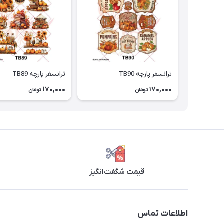
ترانسفر پارچه TB90
ترانسفر پارچه TB89
170,000
170,000
تومان
تومان
قیمت شگفت‌انگیز
اطلاعات تماس