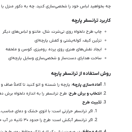
چه بخواهید لباس خود را شخصی‌سازی کنید، چه به دکور منزل یا ه
کاربرد ترانسفر پارچه
چاپ طرح دلخواه روی تی‌شرت، شال، مانتو و لباس‌های دیگر
تزئین کیف، کوله‌پشتی و کفش پارچه‌ای
ایجاد نقش‌های هنری روی پرده، رومیزی، کوسن و ملحفه
ساخت هدایای دست‌ساز و شخصی‌سازی وسایل پارچه‌ای
روش استفاده از ترانسفر پارچه
آماده‌سازی پارچه
: پارچه را شسته و اتو کنید تا کاملاً صاف و
انتخاب و برش طرح
: طرح ترانسفر را به اندازه دلخواه برش د
تثبیت طرح
اگر ترانسفر حرارتی است: با اتوی خشک و دمای مناسب،
اگر ترانسفر آبکش است: طرح را حدود ۳۰ ثانیه در آب خنک قرار دهید تا از کاغذ جدا شود، سپس روی پارچه منتقل کنید.
لایه محافظ
: در صورت نیاز، یک لایه نازک محافظ روی طرح بزن