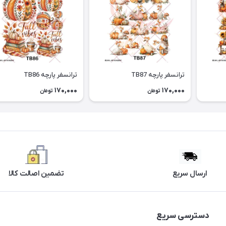
ترانسفر پارچه TB87
ترانسفر پارچه TB86
170,000
170,000
تومان
تومان
ارسال سریع
تضمین اصالت کالا
دسترسی سریع