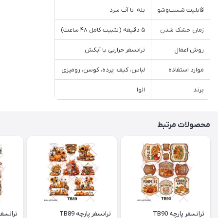
قابلیت شست‌وشو
بله، با آب سرد
زمان خشک شدن
۵ دقیقه (تثبیت کامل ۴۸ ساعت)
روش اعمال
ترانسفر حرارتی یا آبکش
موارد استفاده
لباس، کیف، پرده، کوسن، رومیزی
برند
الوا
محصولات مرتبط
ترانسفر پارچه TB90
ترانسفر پارچه TB89
ترانسفر پ