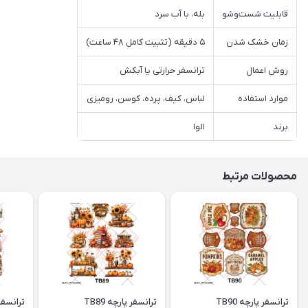
قابلیت شست‌وشو
بله، با آب سرد
زمان خشک شدن
۵ دقیقه (تثبیت کامل ۴۸ ساعت)
روش اعمال
ترانسفر حرارتی یا آبکش
موارد استفاده
لباس، کیف، پرده، کوسن، رومیزی
برند
الوا
محصولات مرتبط
ترانسفر پارچه TB90
ترانسفر پارچه TB89
ترانسفر پ