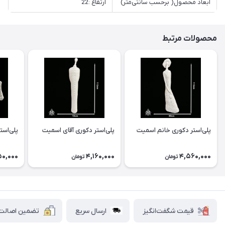
ابعاد محصول( برحسب سانتی‌متر)
ارتفاع :22
محصولات مرتبط
پلی‌استر دکوری خانم اسمیت
پلی‌استر دکوری آقای اسمیت
پلی‌است
50,000
4,160,000
4,560,000
تومان
تومان
قیمت شگفت‌انگیز
ارسال سریع
تضمین اصالت ک