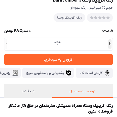
رنگ آکریلیک وستا Burnt Umber 3
حجم 75میلی‌لیتر _ رنگ قهوه‌ای
رنگ آکریلیک وستا
285,000
قیمت:
تومان
تعداد
-
+
1
افزودن به سبدخرید
گارانتی اصالت کالا
پشتیبانی و پاسخگویی سریع
بهترین ا
توضیحات محصول
دیدگاه‌ها
رنگ اکریلیک وستا: همراه همیشگی هنرمندان در خلق آثار ماندگار |
فروشگاه آبتین