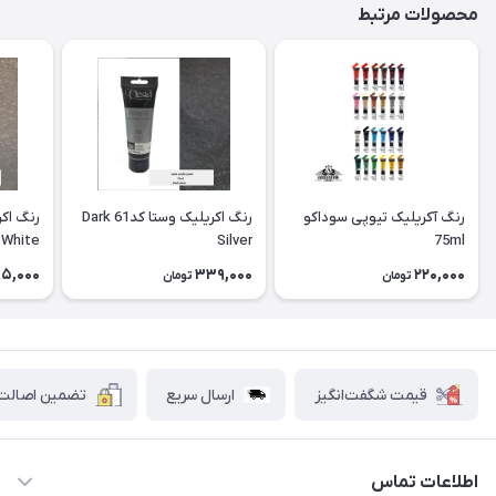
محصولات مرتبط
رنگ آکریلیک تیوپی سوداکو
رنگ اکریلیک وستا كد61 Dark
 White
Silver
75ml
5,000
339,000
220,000
تومان
تومان
قیمت شگفت‌انگیز
ارسال سریع
تضمین اصالت ک
اطلاعات تماس