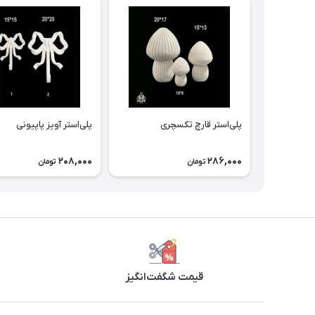
پلی‌استر قارچ تکسچری
پلی‌استر آویز پاپیونی
208,000
286,000
تومان
تومان
قیمت شگفت‌انگیز