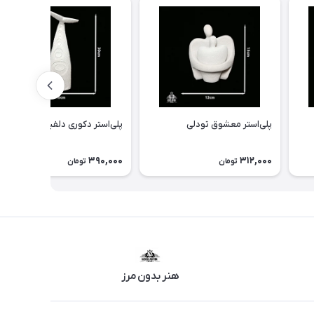
پلی‌استر معشوق تودلی
پلی‌استر دکوری دلفینی
390,000
312,000
تومان
تومان
هنر بدون مرز