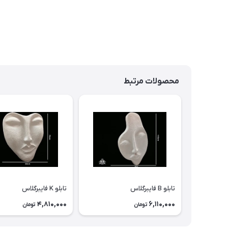
محصولات مرتبط
تابلو B فایبرگلاس
تابلو K فایبرگلاس
4,810,000
6,110,000
تومان
تومان