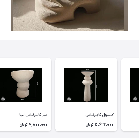
کنسول فایبرگلاس
میز فایبرگلاس لینا
4,800,000
5,622,000
تومان
تومان