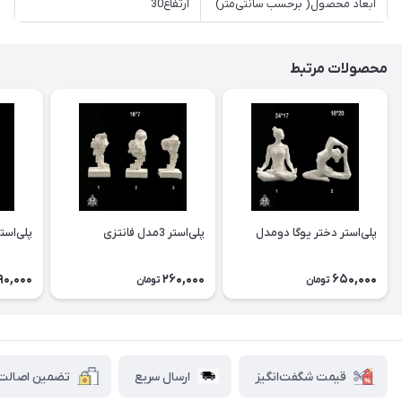
ابعاد محصول( برحسب سانتی‌متر)
ارتفاع30
محصولات مرتبط
پلی‌استر دختر یوگا دومدل
پلی‌استر 3مدل فانتزی
پلی‌است
90,000
260,000
650,000
تومان
تومان
قیمت شگفت‌انگیز
ارسال سریع
تضمین اصالت ک