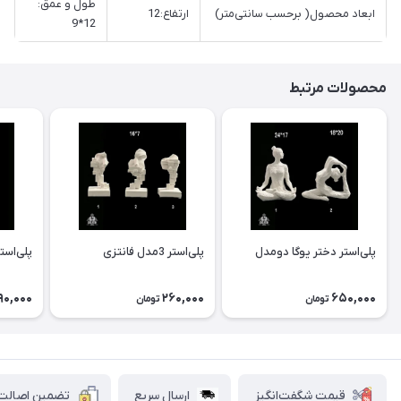
طول و عمق:
ابعاد محصول( برحسب سانتی‌متر)
ارتفاع:12
12*9
محصولات مرتبط
پلی‌استر دختر یوگا دومدل
پلی‌استر 3مدل فانتزی
پلی‌است
90,000
260,000
650,000
تومان
تومان
قیمت شگفت‌انگیز
ارسال سریع
تضمین اصالت ک