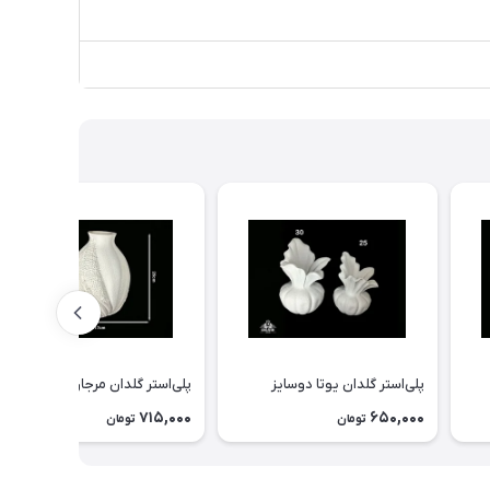
پلی‌استر گلدان يوتا دوسايز
پلی‌استر گلدان مرجان استوانه
715,000
650,000
تومان
تومان