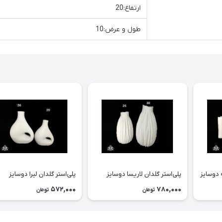
ارتفاع:20
طول و عرض:10
 دوسايز
پلی‌استر گلدان لاريسا دوسايز
پلی‌استر گلدان ليرا دوسايز
572,000
780,000
تومان
تومان