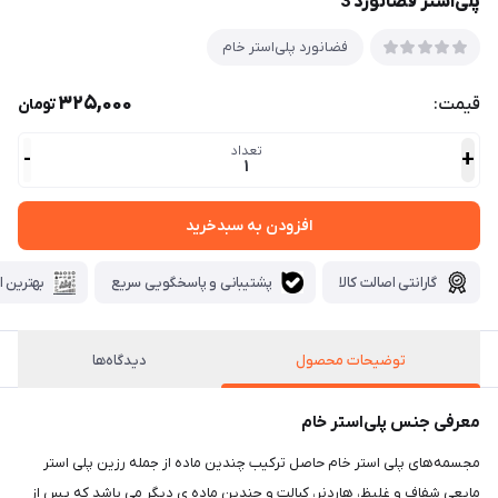
پلی‌استر فضانورد 3
فضانورد پلی‌استر خام
325,000
قیمت:
تومان
تعداد
-
+
1
افزودن به سبدخرید
گارانتی اصالت کالا
پشتیبانی و پاسخگویی سریع
بهترین ا
توضیحات محصول
دیدگاه‌ها
معرفی جنس پلی‌استر خام
مجسمه‌های پلی استر خام حاصل ترکیب چندین ماده از جمله رزین پلی استر
مایعی شفاف و غلیظ، هاردنر، کبالت و چندین ماده ی دیگر می باشد که پس از