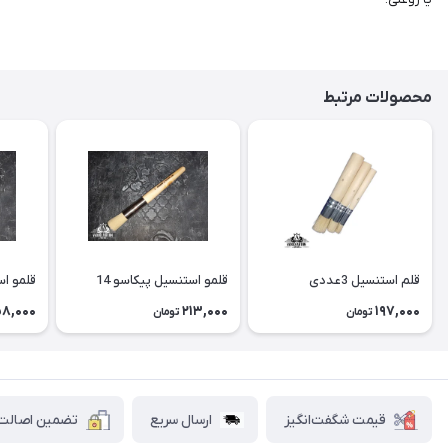
محصولات مرتبط
قلم استنسیل 3عددی
قلمو استنسیل پیکاسو 14
قلمو اس
58,000
213,000
197,000
تومان
تومان
قیمت شگفت‌انگیز
ارسال سریع
تضمین اصالت ک