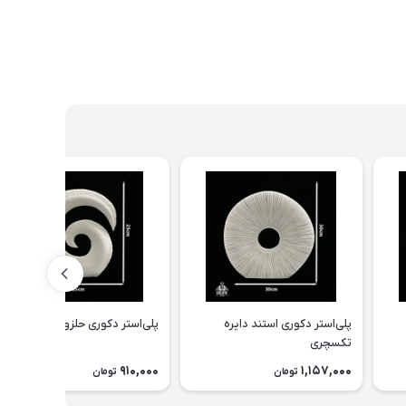
پلی‌استر دکوری استند دایره
پلی‌استر دکوری حلزون تکسچرa
تکسچری
910,000
1,157,000
تومان
تومان