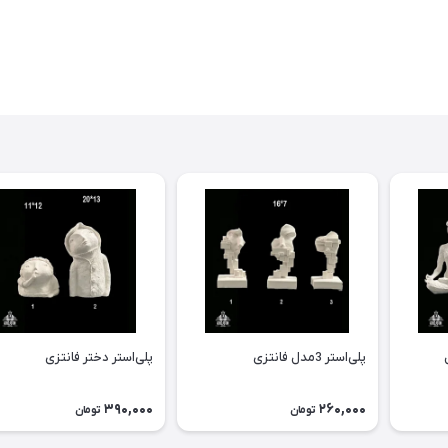
پلی‌استر 3مدل فانتزی
پلی‌استر دختر فانتزی
390,000
260,000
تومان
تومان