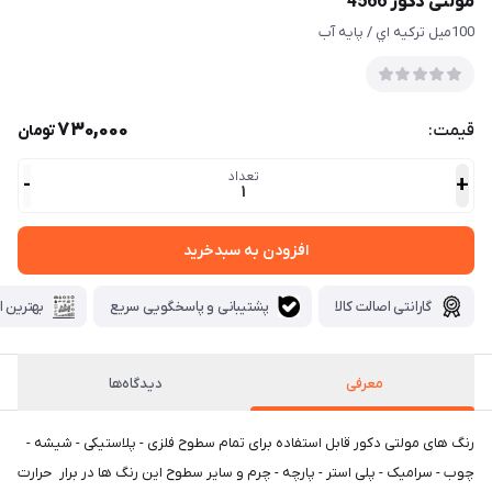
مولتی دکور 4566
100ميل تركيه اي / پايه آب
730,000
قیمت:
تومان
تعداد
-
+
1
افزودن به سبدخرید
گارانتی اصالت کالا
پشتیبانی و پاسخگویی سریع
بهترین ا
معرفی
دیدگاه‌ها
رنگ های مولتی دكور قابل استفاده برای تمام سطوح فلزی - پلاستیکی - شیشه -
چوب - سرامیک - پلی استر - پارچه - چرم و سایر سطوح این رنگ ها در برار حرارت