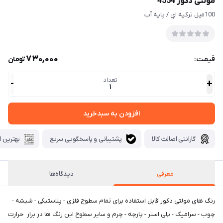
مولتی دکور 4554
100ميل تركيه اي / پايه آب
730,000
قیمت:
تومان
تعداد
-
+
1
افزودن به سبدخرید
گارانتی اصالت کالا
پشتیبانی و پاسخگویی سریع
بهترین ا
معرفی
دیدگاه‌ها
رنگ های مولتی دكور قابل استفاده برای تمام سطوح فلزی - پلاستیکی - شیشه -
چوب - سرامیک - پلی استر - پارچه - چرم و سایر سطوح این رنگ ها در برار حرارت