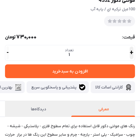
مولتی دکور 4552
100ميل تركيه اي / پايه آب
730,000
قیمت:
تومان
تعداد
-
+
1
افزودن به سبدخرید
گارانتی اصالت کالا
پشتیبانی و پاسخگویی سریع
بهترین ا
معرفی
دیدگاه‌ها
رنگ های مولتی دكور قابل استفاده برای تمام سطوح فلزی - پلاستیکی - شیشه -
چوب - سرامیک - پلی استر - پارچه - چرم و سایر سطوح این رنگ ها در برار حرارت