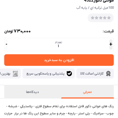
مولتی دکور4522
100ميل تركيه اي / پايه آب
730,000
قیمت:
تومان
تعداد
-
+
1
افزودن به سبدخرید
گارانتی اصالت کالا
پشتیبانی و پاسخگویی سریع
بهترین ا
معرفی
دیدگاه‌ها
رنگ های مولتی دكور قابل استفاده برای تمام سطوح فلزی - پلاستیکی - شیشه -
چوب - سرامیک - پلی استر - پارچه - چرم و سایر سطوح این رنگ ها در برار حرارت