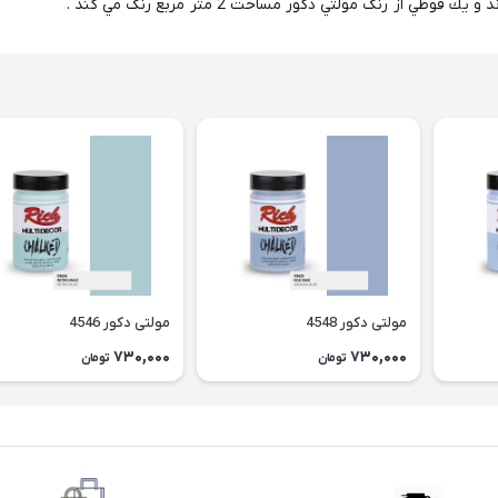
ز رنگ مولتي دكور مساحت 2 متر مربع رنگ مي كند .
مولتی دکور 4548
مولتی دکور 4546
730,000
730,000
تومان
تومان