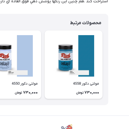
استراحت کند .هم چنين اين رنگها پوشش دهي فوق العاده اي دارند و يك قوطي ا
محصولات مرتبط
مولتی دکور 4558
مولتی دکور 4550
730,000
730,000
تومان
تومان