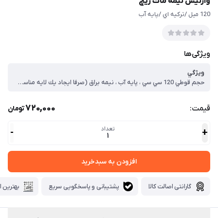
وارنیش نیمه مات ریچ
120 ميل /تركيه اي /پايه آب
ویژگی‌ها
ويژگي
حجم قوطي 120 سي سي ، پايه آب ، نيمه براق (صرفا ايجاد يك لايه مناسب ) ، محافظ قوي رنگ آكرليك ، خشك شدن سريع (بين 5 تا 10 دقيقه ) ، بي بو ، بدون آسيب رساندن به پوست
720,000
قیمت:
تومان
تعداد
-
+
1
افزودن به سبدخرید
گارانتی اصالت کالا
پشتیبانی و پاسخگویی سریع
بهترین ا