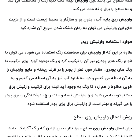
همه سطوح می باشد .این وارنیش نیمه مات تنها رنگ را محافطت می کند
و نه سطح را براق و نه مات می کند .
وارنیش ریچ پایه آب ، بدون بو و سازگار با محیط زیست است و از مزیت
های این وارنیش می توان به زمان خشک شدن سریع آن اشاره کرد.
موارد استفاده وارنیش ریچ
علاوه بر این که از وارنیش برای محافظت رنگ استفاده می شود ، می توان با
انواع رنگ های پودری نیز آن را ترکیب کرد و رنگ بوجود آورد .برای ترکیب با
رنگ های پودری ، مقدار مورد نظر از پودر را در ظرف ریخته و مایع وارنیش را
به آن اضافه می کنیم و دو سه قطره آب نیز به آن اضافه می کنیم و به
خوبی مخلوط را هم زده تا رنگ به وجود آید.البته برای ترکیب وارنیش براق
بیشتر توصیه می شود زیرا وارنیش نیمه و مات ریچ ، درخشندگی و برق پودر
را می گیرند و بهتر است از وارنیش براق برای پودر استفاده شود .
روش اعمال وارنیش روی سطح
برای اعمال وارنیش روی سطح مورد نظر ، پس از این که رنگ آکرلیک پایه
کاملا خشک شد ، مقداری از وارنیش را روی سطح مورد نظر ریخته و با قلموی