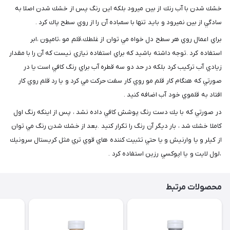
خشك شدن با آب رنك از بين ميرود بلكه اين رنگ پس از خشك شدن اصلا به
سادگي از بين نميرود و بايد تنها با سمباده آن را از روي سطح پاك كرد .
براي اعمال روي هر سطح دل خواه مي توان از غلطك،قلم مو ،تامپون ،ابر
استفاده كرد .توجه داشته باشيد كه براي استفاده نيازي نيست كه آن را با مقدار
زيادي آب تركيب كرد بلكه در حد دو سه قطره آب براي رنگ كافي است يا در
صورتي كه هنگام كار قلم مو روي كار سفت حركت مي كرد و يا رد قلم روي كار
افتاد به قلموي خود آب اضافه كنيد .
در صورتي كه با يك دست رنگ پوشش كافي داده نشد ، پس از اينكه رنگ اول
كاملا خشك شد ، بار ديگر آن رنگ را تكرار كنيد .بعد از خشك شدن رنگ مي توان
از كيلر و يا وارنيش و يا حتي تثبيت كننده هاي قوي تري مثل كريستال سرونيك
،لول لايت و يا اپوكسي رزين استفاده كرد .
محصولات مرتبط