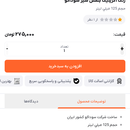
رنگ آکریلیک بنفش سیر سوداکو
حجم 125 ميلي ليتر
از 1 نظر
275,000
قیمت:
تومان
تعداد
-
+
1
افزودن به سبدخرید
گارانتی اصالت کالا
پشتیبانی و پاسخگویی سریع
بهترین ا
توضیحات محصول
دیدگاه‌ها
ساخت شركت سوداكو كشور ايران
حجم 125 ميلي ليتر