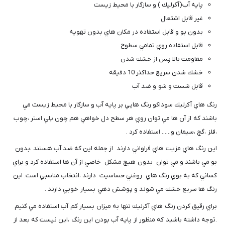
پايه آب(آكرليك ) و سازگار با محيط زيست
غير قابل اشتعال
بدون بو و قابل استفاده در مكان هاي بدون تهويه
قابل استفاده روي تمامي سطوح
مقاومت بالا پس از خشك شدن
خشك شدن سريع حداكثر 10 دقيقه
قابل شست و شو و ضد آب
رنگ هاي آكرليك سوداكو رنگ هايي بر پايه آب و سازگار با محيط زيست مي
باشند كه از آن ها مي توان روي هر سطح دل خواهي هم چون پلي استر ،چوب
،فلز ،گچ ،سيمان و...... استفاده كرد .
اين رنگ هاي مزيت هاي فراواني دارند از جمله اين كه ضد آب هستند ،بدون
بو مي باشند و مي توان بدون هيچ مشكل خاصي از آن ها استفاده كرد و براي
كساني كه به بوي رنگ هاي روغني حساسيت دارند ،انتخاب مناسبي است. اين
رنگ ها سريع خشك مي شوند و پوشش دهي بسيار خوبي دارند .
براي رقيق كردن رنگ هاي آكرليك تنها به ميزان بسيار كم آب استفاده مي كنيم
.توجه داشته باشيد كه منظور از پايه آب بودن اين رنگ ،اين نيست كه بعد از