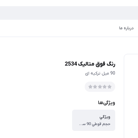
درباره ما
رنگ فوق متالیک 2534
90 میل ترکیه ای
ویژگی‌ها
ويژگي
حجم قوطي 90 سي سي ، پايه آب ، قابل استفاده روي همه سطوح ، ضد آب ، ضد حرارت ، پوشش دهي فوق العاده ، تنوع رنگ بسيار بالا و جذاب ، درخشندگي بالا