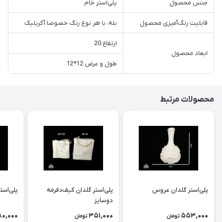
جنس محصول
پلی‌استر خام
قابلیت رنگ‌آمیزی محصول
بله، با هر نوع رنگ خصوصا آکریلیک
ارتفاع:20
ابعاد محصول
طول و عرض:12*12
محصولات مرتبط
پلی‌استر گلدان عروس
پلی‌استر گلدان كيف‌دفرمه
پلی‌است
دوسايز
80,000
351,000
553,000
تومان
تومان