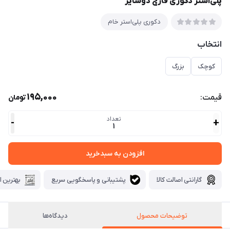
پلی‌استر دکوری قارچ دوسایز
دکوری پلی‌استر خام
انتخاب
کوچک
بزرگ
195,000
قیمت:
تومان
تعداد
-
+
1
افزودن به سبدخرید
گارانتی اصالت کالا
پشتیبانی و پاسخگویی سریع
بهترین ا
توضیحات محصول
دیدگاه‌ها