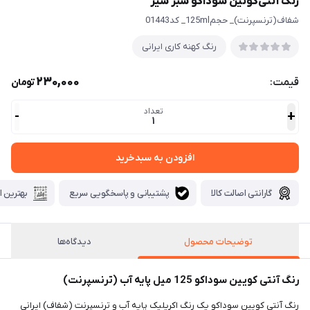
رنگ آنتی‌کوئین سوداکو سبز سير
شفاف(ترنسپرنت)_ حجم125ml_ کد01443
رنگ كهنه كاری ايرانی
230,000
قیمت:
تومان
تعداد
-
+
1
افزودن به سبدخرید
گارانتی اصالت کالا
پشتیبانی و پاسخگویی سریع
بهترین ا
توضیحات محصول
دیدگاه‌ها
رنگ آنتی کویین سوداکو 125 میل پایه آب (ترنسپرنت)
رنگ آنتی کویین سوداکو یک رنگ اکریلیک پایه آب و ترنسپرنت (شفاف) ایرانی